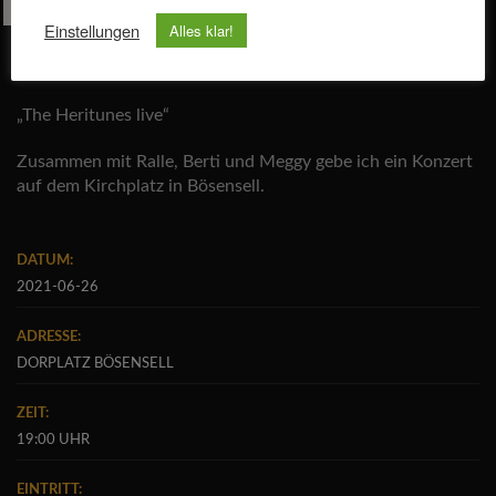
Einstellungen
Alles klar!
„The Heritunes live“
Zusammen mit Ralle, Berti und Meggy gebe ich ein Konzert
auf dem Kirchplatz in Bösensell.
DATUM:
2021-06-26
ADRESSE:
DORPLATZ BÖSENSELL
ZEIT:
19:00 UHR
EINTRITT: