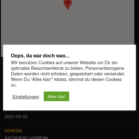
Oops, da war doch was...
Wir benutzen Cookies auf unserer Website um Dir ein
optimales Besuchserlebnis zu bieten. Personenbezogene
Daten werden nicht erhoben, gespeichert oder versendet.
Wenn Du “Alles klar!” klickst, stimmst du diesen Cookies
Wir sind hier zum ersten dabei und schon sehr gespannt
zu.
auf diese Partynacht.
Einstellungen
Alles klar!
DATUM:
2017-09-02
ADRESSE:
ASCHEBERG HERBERN