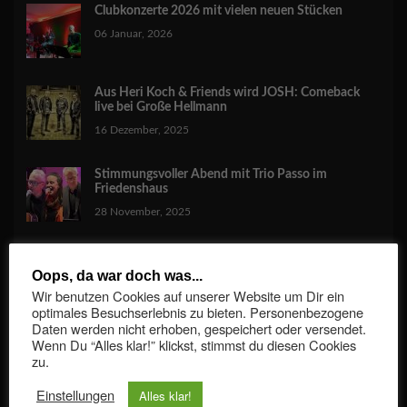
Clubkonzerte 2026 mit vielen neuen Stücken
06 Januar, 2026
Aus Heri Koch & Friends wird JOSH: Comeback
live bei Große Hellmann
16 Dezember, 2025
Stimmungsvoller Abend mit Trio Passo im
Friedenshaus
28 November, 2025
Baskets sind ready für die neue Saison
Oops, da war doch was...
15 September, 2025
Wir benutzen Cookies auf unserer Website um Dir ein
optimales Besuchserlebnis zu bieten. Personenbezogene
Daten werden nicht erhoben, gespeichert oder versendet.
30 Jahre Jacks Event
Wenn Du “Alles klar!” klickst, stimmst du diesen Cookies
zu.
15 Juli, 2025
Einstellungen
Alles klar!