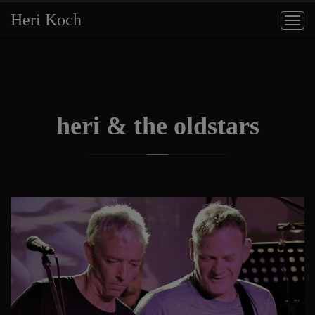
Heri Koch
Togg
navig
heri & the oldstars