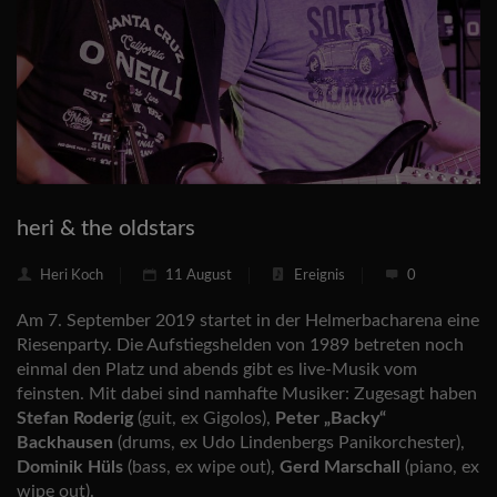
heri & the oldstars
Heri Koch
11 August
Ereignis
0
Am 7. September 2019 startet in der Helmerbacharena eine
Riesenparty. Die Aufstiegshelden von 1989 betreten noch
einmal den Platz und abends gibt es live-Musik vom
feinsten. Mit dabei sind namhafte Musiker: Zugesagt haben
Stefan Roderig
(guit, ex Gigolos),
Peter „Backy“
Backhausen
(drums, ex Udo Lindenbergs Panikorchester),
Dominik Hüls
(bass, ex wipe out),
Gerd Marschall
(piano, ex
wipe out).